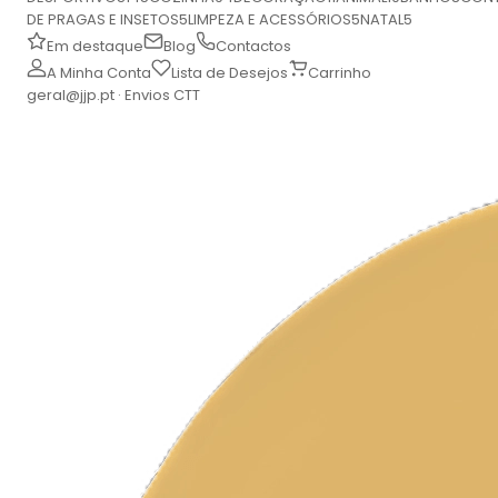
DE PRAGAS E INSETOS
5
LIMPEZA E ACESSÓRIOS
5
NATAL
5
Em destaque
Blog
Contactos
A Minha Conta
Lista de Desejos
Carrinho
geral@jjp.pt · Envios CTT