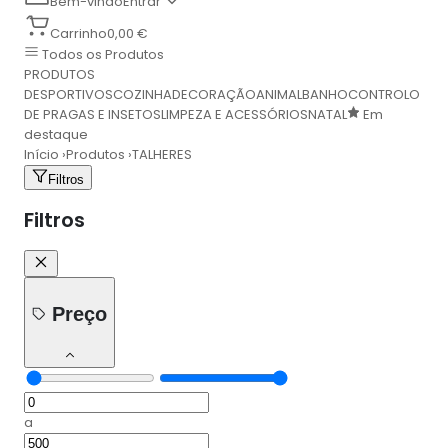
Bem-vindo
Entrar
Carrinho
0,00 €
Todos os Produtos
PRODUTOS
DESPORTIVOS
COZINHA
DECORAÇÃO
ANIMAL
BANHO
CONTROLO
DE PRAGAS E INSETOS
LIMPEZA E ACESSÓRIOS
NATAL
Em
destaque
Início
›
Produtos
›
TALHERES
Filtros
Filtros
Preço
a