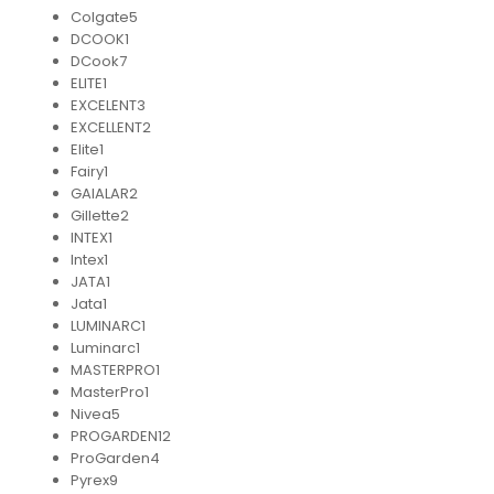
Colgate
5
DCOOK
1
DCook
7
ELITE
1
EXCELENT
3
EXCELLENT
2
Elite
1
Fairy
1
GAIALAR
2
Gillette
2
INTEX
1
Intex
1
JATA
1
Jata
1
LUMINARC
1
Luminarc
1
MASTERPRO
1
MasterPro
1
Nivea
5
PROGARDEN
12
ProGarden
4
Pyrex
9