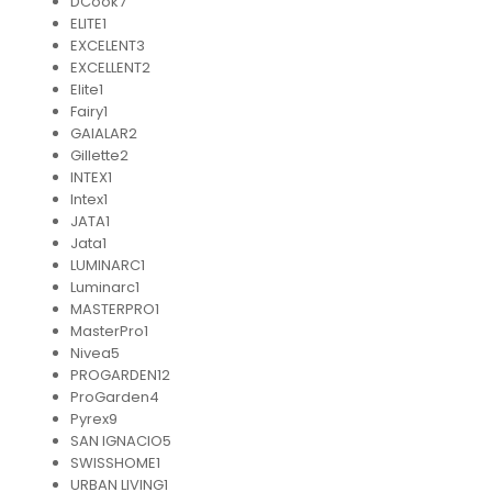
DCook
7
ELITE
1
EXCELENT
3
EXCELLENT
2
Elite
1
Fairy
1
GAIALAR
2
Gillette
2
INTEX
1
Intex
1
JATA
1
Jata
1
LUMINARC
1
Luminarc
1
MASTERPRO
1
MasterPro
1
Nivea
5
PROGARDEN
12
ProGarden
4
Pyrex
9
SAN IGNACIO
5
SWISSHOME
1
URBAN LIVING
1