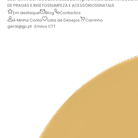
DE PRAGAS E INSETOS
5
LIMPEZA E ACESSÓRIOS
5
NATAL
5
Em destaque
Blog
Contactos
A Minha Conta
Lista de Desejos
Carrinho
geral@jjp.pt · Envios CTT