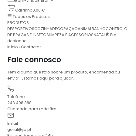
Bem-vindo
Entrar
Carrinho
0,00 €
Todos os Produtos
PRODUTOS
DESPORTIVOS
COZINHA
DECORAÇÃO
ANIMAL
BANHO
CONTROLO
DE PRAGAS E INSETOS
LIMPEZA E ACESSÓRIOS
NATAL
Em
destaque
Início
›
Contactos
Fale connosco
Tem alguma questão sobre um produto, encomenda ou
envio? Estamos aqui para ajudar.
Telefone
243 408 388
Chamada para rede fixa
Email
geral@jjp.pt
Respondemos em 24h