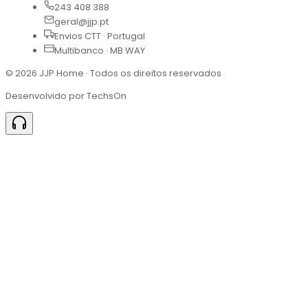
243 408 388
geral@jjp.pt
Envios CTT · Portugal
Multibanco · MB WAY
©
2026
JJP Home · Todos os direitos reservados
Desenvolvido por TechsOn