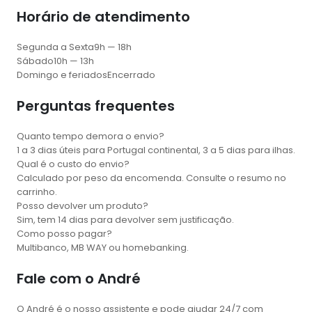
Horário de atendimento
Segunda a Sexta
9h — 18h
Sábado
10h — 13h
Domingo e feriados
Encerrado
Perguntas frequentes
Quanto tempo demora o envio?
1 a 3 dias úteis para Portugal continental, 3 a 5 dias para ilhas.
Qual é o custo do envio?
Calculado por peso da encomenda. Consulte o resumo no
carrinho.
Posso devolver um produto?
Sim, tem 14 dias para devolver sem justificação.
Como posso pagar?
Multibanco, MB WAY ou homebanking.
Fale com o André
O André é o nosso assistente e pode ajudar 24/7 com