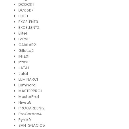
DCOOK
1
DCook
7
ELITE
1
EXCELENT
3
EXCELLENT
2
Elite
1
Fairy
1
GAIALAR
2
Gillette
2
INTEX
1
Intex
1
JATA
1
Jata
1
LUMINARC
1
Luminarc
1
MASTERPRO
1
MasterPro
1
Nivea
5
PROGARDEN
12
ProGarden
4
Pyrex
9
SAN IGNACIO
5