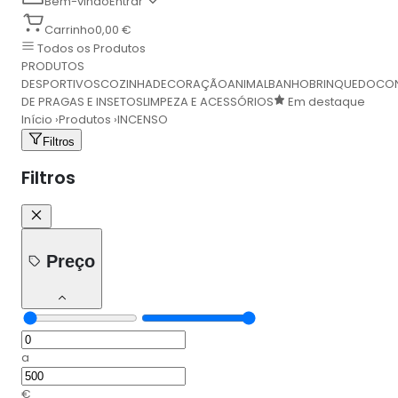
Bem-vindo
Entrar
Carrinho
0,00 €
Todos os Produtos
PRODUTOS
DESPORTIVOS
COZINHA
DECORAÇÃO
ANIMAL
BANHO
BRINQUEDO
CO
DE PRAGAS E INSETOS
LIMPEZA E ACESSÓRIOS
Em destaque
Início
›
Produtos
›
INCENSO
Filtros
Filtros
Preço
a
€