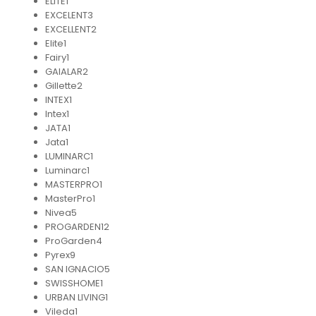
ELITE
1
EXCELENT
3
EXCELLENT
2
Elite
1
Fairy
1
GAIALAR
2
Gillette
2
INTEX
1
Intex
1
JATA
1
Jata
1
LUMINARC
1
Luminarc
1
MASTERPRO
1
MasterPro
1
Nivea
5
PROGARDEN
12
ProGarden
4
Pyrex
9
SAN IGNACIO
5
SWISSHOME
1
URBAN LIVING
1
Vileda
1