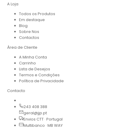
A Loja
Todos os Produtos
Em destaque
Blog
Sobre Nos
Contactos
Área de Cliente
A Minha Conta
Carrinho
Lista de Desejos
Termos e Condições
Política de Privacidade
Contacto
243 408 388
geral@jjp.pt
Envios CTT · Portugal
Multibanco · MB WAY