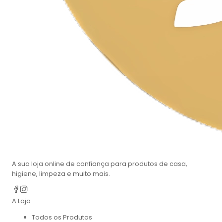
A sua loja online de confiança para produtos de casa,
higiene, limpeza e muito mais.
A Loja
Todos os Produtos