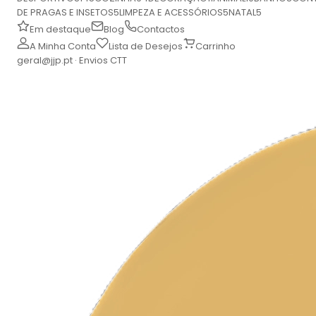
DE PRAGAS E INSETOS
5
LIMPEZA E ACESSÓRIOS
5
NATAL
5
Em destaque
Blog
Contactos
A Minha Conta
Lista de Desejos
Carrinho
geral@jjp.pt · Envios CTT