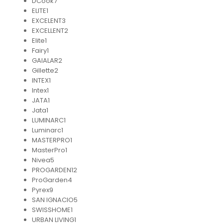
DCook
7
ELITE
1
EXCELENT
3
EXCELLENT
2
Elite
1
Fairy
1
GAIALAR
2
Gillette
2
INTEX
1
Intex
1
JATA
1
Jata
1
LUMINARC
1
Luminarc
1
MASTERPRO
1
MasterPro
1
Nivea
5
PROGARDEN
12
ProGarden
4
Pyrex
9
SAN IGNACIO
5
SWISSHOME
1
URBAN LIVING
1