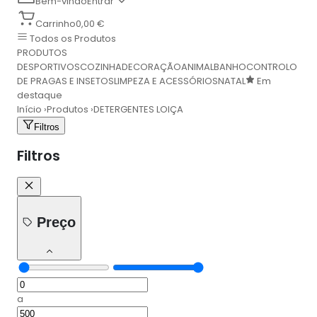
Bem-vindo
Entrar
Carrinho
0,00 €
Todos os Produtos
PRODUTOS
DESPORTIVOS
COZINHA
DECORAÇÃO
ANIMAL
BANHO
CONTROLO
DE PRAGAS E INSETOS
LIMPEZA E ACESSÓRIOS
NATAL
Em
destaque
Início
›
Produtos
›
DETERGENTES LOIÇA
Filtros
Filtros
Preço
a