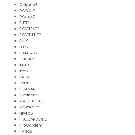
Colgate
5
DCOOK
1
DCook
7
ELITE
1
EXCELENT
3
EXCELLENT
2
Elite
1
Fairy
1
GAIALAR
2
Gillette
2
INTEX
1
Intex
1
JATA
1
Jata
1
LUMINARC
1
Luminarc
1
MASTERPRO
1
MasterPro
1
Nivea
5
PROGARDEN
12
ProGarden
4
Pyrex
9