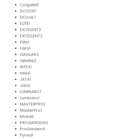
Colgate
5
DCOOK
1
DCook
7
ELITE
1
EXCELENT
3
EXCELLENT
2
Elite
1
Fairy
1
GAIALAR
2
Gillette
2
INTEX
1
Intex
1
JATA
1
Jata
1
LUMINARC
1
Luminarc
1
MASTERPRO
1
MasterPro
1
Nivea
5
PROGARDEN
12
ProGarden
4
Pyrex
9