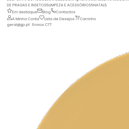
DE PRAGAS E INSETOS
5
LIMPEZA E ACESSÓRIOS
5
NATAL
5
Em destaque
Blog
Contactos
A Minha Conta
Lista de Desejos
Carrinho
geral@jjp.pt · Envios CTT