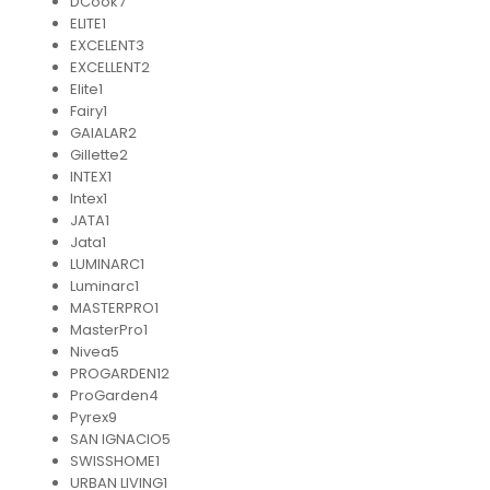
DCook
7
ELITE
1
EXCELENT
3
EXCELLENT
2
Elite
1
Fairy
1
GAIALAR
2
Gillette
2
INTEX
1
Intex
1
JATA
1
Jata
1
LUMINARC
1
Luminarc
1
MASTERPRO
1
MasterPro
1
Nivea
5
PROGARDEN
12
ProGarden
4
Pyrex
9
SAN IGNACIO
5
SWISSHOME
1
URBAN LIVING
1