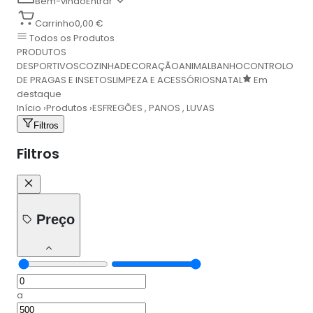
Bem-vindo
Entrar
Carrinho
0,00 €
Todos os Produtos
PRODUTOS
DESPORTIVOS
COZINHA
DECORAÇÃO
ANIMAL
BANHO
CONTROLO
DE PRAGAS E INSETOS
LIMPEZA E ACESSÓRIOS
NATAL
Em
destaque
Início
›
Produtos
›
ESFREGÕES , PANOS , LUVAS
Filtros
Filtros
Preço
a